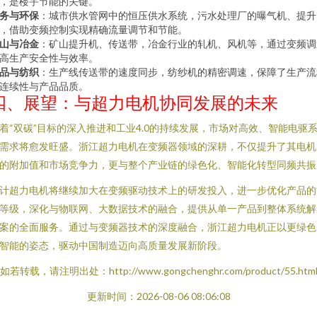
，是楼宇节能的关键。
务与环保
：城市供水管网中的恒压供水系统，污水处理厂的曝气机、提升
，借助变频控制实现精确流量调节和节能。
山与冶金
：矿山提升机、传送带，冶金行业的轧机、风机等，通过变频调
高生产安全性与效率。
品与纺织
：生产线传送带的速度同步，纺纱机的精密调速，保障了生产流
连续性与产品品质。
四、展望：与超力电机协同发展的未来
着“双碳”目标的深入推进和工业4.0的持续发展，市场对高效、智能电驱
需求将愈发旺盛。浙江超力电机在变频器领域的深耕，不仅提升了其电机
的附加值和市场竞争力，更与整个产业链的绿色化、智能化转型同频共振
计超力电机将继续加大在变频驱动技术上的研发投入，进一步优化产品的
等级，深化与物联网、大数据技术的融合，提供从单一产品到整体系统解
案的全面服务。通过与变频器技术的深度融合，浙江超力电机正以更绿色
智能的姿态，驱动中国制造迈向高质量发展新阶段。
如若转载，请注明出处：http://www.gongchenghr.com/product/55.htm
更新时间：2026-08-06 08:06:08