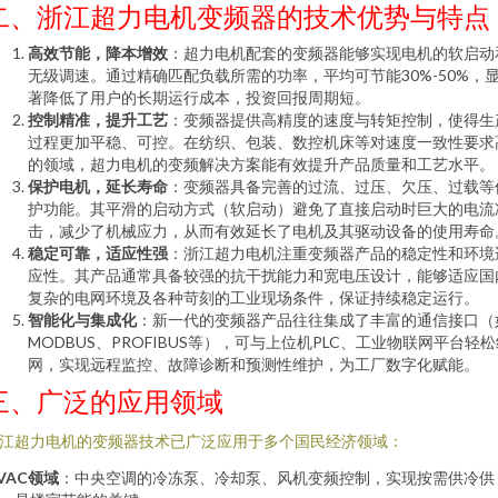
二、浙江超力电机变频器的技术优势与特点
高效节能，降本增效
：超力电机配套的变频器能够实现电机的软启动
无级调速。通过精确匹配负载所需的功率，平均可节能30%-50%，
著降低了用户的长期运行成本，投资回报周期短。
控制精准，提升工艺
：变频器提供高精度的速度与转矩控制，使得生
过程更加平稳、可控。在纺织、包装、数控机床等对速度一致性要求
的领域，超力电机的变频解决方案能有效提升产品质量和工艺水平。
保护电机，延长寿命
：变频器具备完善的过流、过压、欠压、过载等
护功能。其平滑的启动方式（软启动）避免了直接启动时巨大的电流
击，减少了机械应力，从而有效延长了电机及其驱动设备的使用寿命
稳定可靠，适应性强
：浙江超力电机注重变频器产品的稳定性和环境
应性。其产品通常具备较强的抗干扰能力和宽电压设计，能够适应国
复杂的电网环境及各种苛刻的工业现场条件，保证持续稳定运行。
智能化与集成化
：新一代的变频器产品往往集成了丰富的通信接口（
MODBUS、PROFIBUS等），可与上位机PLC、工业物联网平台轻
网，实现远程监控、故障诊断和预测性维护，为工厂数字化赋能。
三、广泛的应用领域
江超力电机的变频器技术已广泛应用于多个国民经济领域：
VAC领域
：中央空调的冷冻泵、冷却泵、风机变频控制，实现按需供冷供