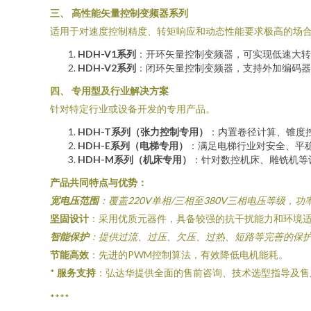
三、 高性能矢量控制变频器系列
适用于对速度控制精度、转矩响应和动态性能要求极高的场
HDH-V1系列
：开环矢量控制变频器，可实现低速大转
HDH-V2系列
：闭环矢量控制变频器，支持外加编码器
四、 专用型及行业解决方案
针对特定行业或设备开发的专用产品。
HDH-T系列（张力控制专用）
：内置卷径计算、锥度
HDH-E系列（电梯专用）
：满足电梯行业对安全、平
HDH-M系列（机床专用）
：针对数控机床、雕铣机等
产品共同特点与优势：
宽电压范围
：覆盖220V单相/三相至380V三相电压等级，功率
坚固设计
：采用优质元器件，具备较强的抗干扰能力和环境适应性
智能保护
：提供过流、过压、欠压、过热、短路等完善的保
节能高效
：先进的PWM控制算法，有效降低电机能耗。
*
服务支持
：弘达华提供全面的售前咨询、技术选型指导及售
****